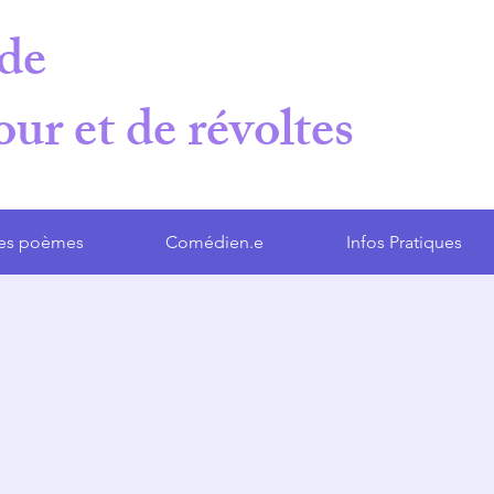
de
r et de révoltes
 des poèmes
Comédien.e
Infos Pratiques